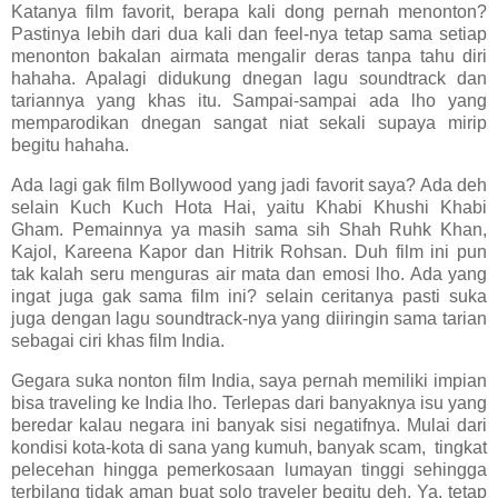
Katanya film favorit, berapa kali dong pernah menonton?
Pastinya lebih dari dua kali dan feel-nya tetap sama setiap
menonton bakalan airmata mengalir deras tanpa tahu diri
hahaha. Apalagi didukung dnegan lagu soundtrack dan
tariannya yang khas itu. Sampai-sampai ada lho yang
memparodikan dnegan sangat niat sekali supaya mirip
begitu hahaha.
Ada lagi gak film Bollywood yang jadi favorit saya? Ada deh
selain Kuch Kuch Hota Hai, yaitu Khabi Khushi Khabi
Gham. Pemainnya ya masih sama sih Shah Ruhk Khan,
Kajol, Kareena Kapor dan Hitrik Rohsan. Duh film ini pun
tak kalah seru menguras air mata dan emosi lho. Ada yang
ingat juga gak sama film ini? selain ceritanya pasti suka
juga dengan lagu soundtrack-nya yang diiringin sama tarian
sebagai ciri khas film India.
Gegara suka nonton film India, saya pernah memiliki impian
bisa traveling ke India lho. Terlepas dari banyaknya isu yang
beredar kalau negara ini banyak sisi negatifnya. Mulai dari
kondisi kota-kota di sana yang kumuh, banyak scam,
tingkat
pelecehan hingga pemerkosaan lumayan tinggi sehingga
terbilang tidak aman buat solo traveler begitu deh. Ya, tetap