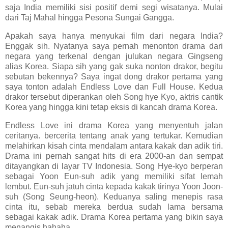
saja India memiliki sisi positif demi segi wisatanya. Mulai
dari Taj Mahal hingga Pesona Sungai Gangga.
Apakah saya hanya menyukai film dari negara India?
Enggak sih. Nyatanya saya pernah menonton drama dari
negara yang terkenal dengan julukan negara Gingseng
alias Korea. Siapa sih yang gak suka nonton drakor, begitu
sebutan bekennya? Saya ingat dong drakor pertama yang
saya tonton adalah Endless Love dan Full House. Kedua
drakor tersebut diperankan oleh Song hye Kyo, aktris cantik
Korea yang hingga kini tetap eksis di kancah drama Korea.
Endless Love ini drama Korea yang menyentuh jalan
ceritanya. bercerita tentang anak yang tertukar. Kemudian
melahirkan kisah cinta mendalam antara kakak dan adik tiri.
Drama ini pernah sangat hits di era 2000-an dan sempat
ditayangkan di layar TV Indonesia. Song Hye-kyo berperan
sebagai Yoon Eun-suh adik yang memiliki sifat lemah
lembut. Eun-suh jatuh cinta kepada kakak tirinya Yoon Joon-
suh (Song Seung-heon). Keduanya saling menepis rasa
cinta itu, sebab mereka berdua sudah lama bersama
sebagai kakak adik. Drama Korea pertama yang bikin saya
menangis hahaha.