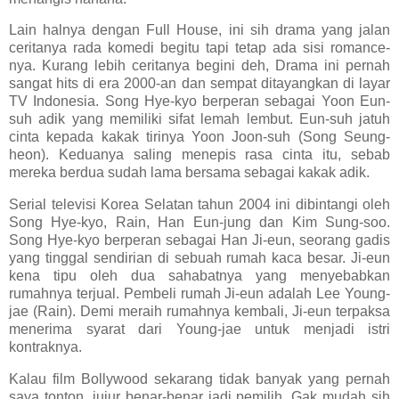
Lain halnya dengan Full House, ini sih drama yang jalan
ceritanya rada komedi begitu tapi tetap ada sisi romance-
nya. Kurang lebih ceritanya begini deh, Drama ini pernah
sangat hits di era 2000-an dan sempat ditayangkan di layar
TV Indonesia. Song Hye-kyo berperan sebagai Yoon Eun-
suh adik yang memiliki sifat lemah lembut. Eun-suh jatuh
cinta kepada kakak tirinya Yoon Joon-suh (Song Seung-
heon). Keduanya saling menepis rasa cinta itu, sebab
mereka berdua sudah lama bersama sebagai kakak adik.
Serial televisi Korea Selatan tahun 2004 ini dibintangi oleh
Song Hye-kyo, Rain, Han Eun-jung dan Kim Sung-soo.
Song Hye-kyo berperan sebagai Han Ji-eun, seorang gadis
yang tinggal sendirian di sebuah rumah kaca besar. Ji-eun
kena tipu oleh dua sahabatnya yang menyebabkan
rumahnya terjual. Pembeli rumah Ji-eun adalah Lee Young-
jae (Rain). Demi meraih rumahnya kembali, Ji-eun terpaksa
menerima syarat dari Young-jae untuk menjadi istri
kontraknya.
Kalau film Bollywood sekarang tidak banyak yang pernah
saya tonton, jujur benar-benar jadi pemilih. Gak mudah sih