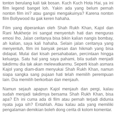
tonton berulang kali tak bosan. Kuch Kuch Hota Hai, ya ini
film legend banget loh. Yakin ada yang belum pernah
nonton film ini? atau gangsi mengakuinya? Karena nonton
film Bollywood itu gak keren hahaha.
Film yang diperankan oleh Shah Rukh Khan, Kajol dan
Rani Mukherje ini sangat menyentuh hati dan menguras
emosi lho. Jalan ceritanya bisa bikin kalian nangis bombay,
ah kalian, saya kali hahaha. Selain jalan ceritanya yang
menyentuh, film ini banyak pesan dan hikmah yang bisa
didapat. Mulai dari kisah persahabatan, percintaan hingga
keluarga. Satu hal yang saya pahami, bila sudah menjadi
takdirmu dia tak akan melewatkanmu. Seperti kisah asmara
Kajol yang diam-diam menyukai Shah Rukh Khan, namun
siapa sangka sang pujaan hati telah memilih perempuan
lain. Dia memilih berkorban dan menjauh.
Namun sejauh apapun Kajol menjauh dan pergi, kalau
sudah menjadi takdirnya bersama Shah Rukh Khan, bisa
apa? Eh ini cuma ada di film atau pernah terjadi didunia
nyata juga sih? Entahlah. Atau kalau ada yang memiliki
pengalaman demikian boleh dong cerita di kolom komentar.