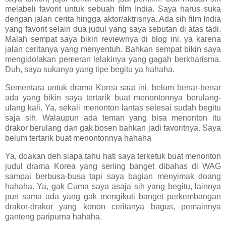
melabeli favorit untuk sebuah film India. Saya harus suka
dengan jalan cerita hingga aktor/aktrisnya. Ada sih film India
yang favorit selain dua judul yang saya sebutan di atas tadi.
Malah sempat saya bikin reviewnya di blog ini. ya karena
jalan ceritanya yang menyentuh. Bahkan sempat bikin saya
mengidolakan pemeran lelakinya yang gagah berkharisma.
Duh, saya sukanya yang tipe begitu ya hahaha.
Sementara untuk drama Korea saat ini, belum benar-benar
ada yang bikin saya tertarik buat menontonnya berulang-
ulang kali. Ya, sekali menonton lantas selesai sudah begitu
saja sih. Walaupun ada teman yang bisa menonton itu
drakor berulang dan gak bosen bahkan jadi favoritnya. Saya
belum tertarik buat menontonnya hahaha
Ya, doakan deh siapa tahu hati saya terketuk buat menonton
judul drama Korea yang seriing banget dibahas di WAG
sampai berbusa-busa tapi saya bagian menyimak doang
hahaha. Ya, gak Cuma saya asaja sih yang begitu, lainnya
pun sama ada yang gak mengikuti banget perkembangan
drakor-drakor yang konon ceritanya bagus, pemainnya
ganteng paripurna hahaha.