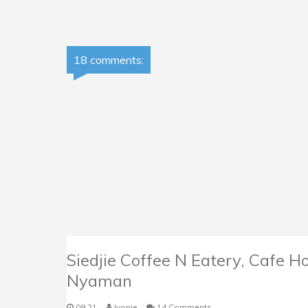
18 comments:
Siedjie Coffee N Eatery, Cafe 
Nyaman
09.21
Ivonie
14 Comments