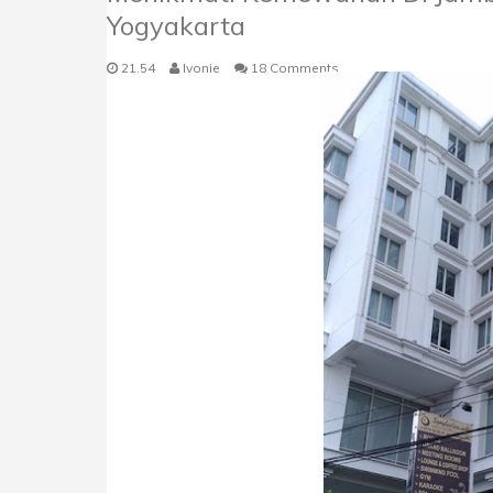
Yogyakarta
21.54
Ivonie
18 Comments