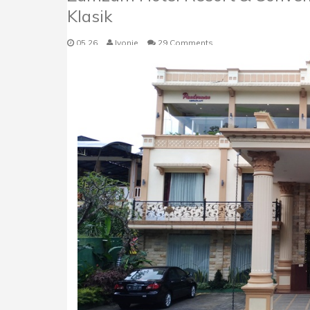
Klasik
05.26
Ivonie
29 Comments