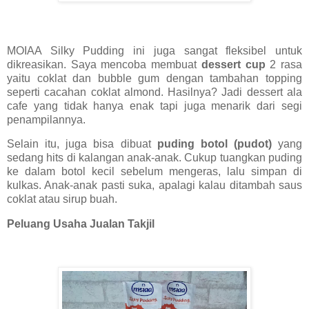
MOIAA Silky Pudding ini juga sangat fleksibel untuk
dikreasikan. Saya mencoba membuat
dessert cup
2 rasa
yaitu coklat dan bub
b
le gum dengan tambahan topping
seperti
cacahan
coklat
almond
. Hasilnya? Jadi dessert ala
cafe yang
tidak hanya enak tapi juga menarik dari segi
penampilannya.
Selain itu,
juga bisa di
buat
puding botol (pudot)
yang
sedang hits di kalangan anak-anak. Cukup tuangkan puding
ke dalam botol kecil sebelum mengeras, lalu simpan di
kulkas. Anak-anak pasti suka, apalagi kalau ditambah saus
coklat atau sirup buah.
Peluang Usaha Jualan Takjil