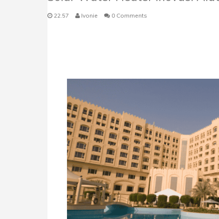
22.57
Ivonie
0 Comments