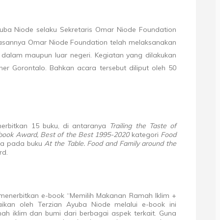
yuba Niode selaku Sekretaris Omar Niode Foundation
sannya Omar Niode Foundation telah melaksanakan
 dalam maupun luar negeri. Kegiatan yang dilakukan
iner Gorontalo. Bahkan acara tersebut diliput oleh 50
nerbitkan 15 buku, di antaranya
Trailing the Taste of
ook Award, Best of the Best 1995-2020
kategori
Food
sia pada buku
At the Table. Food and Family around the
rd.
 menerbitkan e-book “Memilih Makanan Ramah Iklim +
ikan oleh Terzian Ayuba Niode melalui e-book ini
 iklim dan bumi dari berbagai aspek terkait. Guna