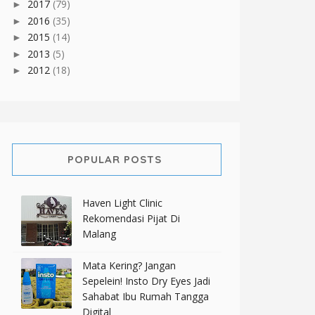
2017
(79)
►
2016
(35)
►
2015
(14)
►
2013
(5)
►
2012
(18)
►
POPULAR POSTS
Haven Light Clinic
Rekomendasi Pijat Di
Malang
Mata Kering? Jangan
Sepelein! Insto Dry Eyes Jadi
Sahabat Ibu Rumah Tangga
Digital