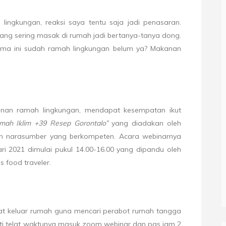
lingkungan, reaksi saya tentu saja jadi penasaran.
ang sering masak di rumah jadi bertanya-tanya dong.
ma ini sudah ramah lingkungan belum ya? Makanan
nan ramah lingkungan, mendapat kesempatan ikut
mah Iklim +39 Resep Gorontalo”
yang diadakan oleh
n narasumber yang berkompeten. Acara webinarnya
ri 2021 dimulai pukul 14.00-16.00 yang dipandu oleh
s food traveler.
at keluar rumah guna mencari perabot rumah tangga
ti telat waktunya masuk zoom webinar dan pas jam 2