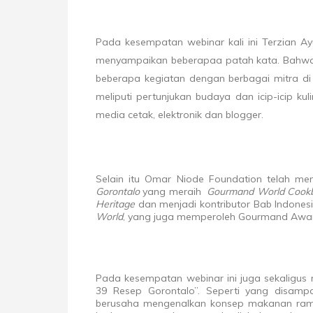
Pada kesempatan webinar kali ini Terzian A
menyampaikan beberapaa patah kata. Bahwa
beberapa kegiatan dengan berbagai mitra di
meliputi pertunjukan budaya dan icip-icip kul
media cetak, elektronik dan blogger.
Selain itu Omar Niode Foundation telah me
Gorontalo
yang meraih
Gourmand World Cookb
Heritage
dan menjadi kontributor Bab Indone
World
, yang juga memperoleh Gourmand Awa
Pada kesempatan webinar ini juga sekaligus
39 Resep Gorontalo”. Seperti yang disampa
berusaha mengenalkan konsep makanan ramah