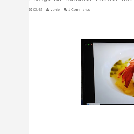
03.48
Ivonie
1 Comments