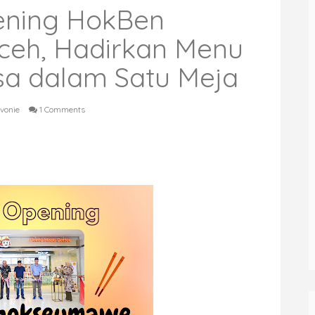
ening HokBen
eh, Hadirkan Menu
a dalam Satu Meja
Ivonie
1 Comments