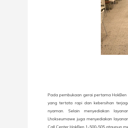
Pada pembukaan gerai pertama HokBen d
yang tertata rapi dan kebersihan terjag
nyaman. Selain menyediakan layan
Lhokseumawe juga menyediakan layanan 
Call Center HokBen 1-500-505 ataupun mel