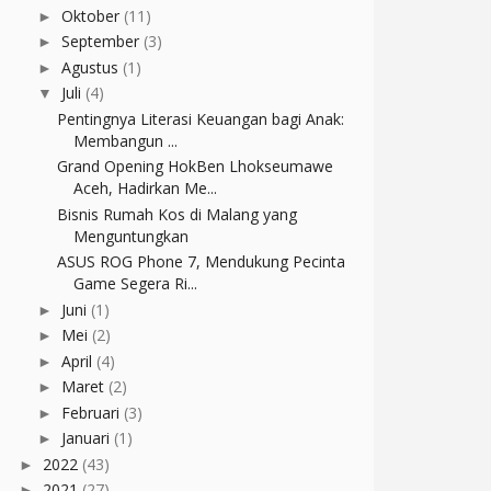
Oktober
(11)
►
September
(3)
►
Agustus
(1)
►
Juli
(4)
▼
Pentingnya Literasi Keuangan bagi Anak:
Membangun ...
Grand Opening HokBen Lhokseumawe
Aceh, Hadirkan Me...
Bisnis Rumah Kos di Malang yang
Menguntungkan
ASUS ROG Phone 7, Mendukung Pecinta
Game Segera Ri...
Juni
(1)
►
Mei
(2)
►
April
(4)
►
Maret
(2)
►
Februari
(3)
►
Januari
(1)
►
2022
(43)
►
2021
(27)
►