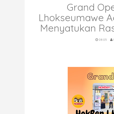
Grand Op
Lhokseumawe Ac
Menyatukan Ras
08.05