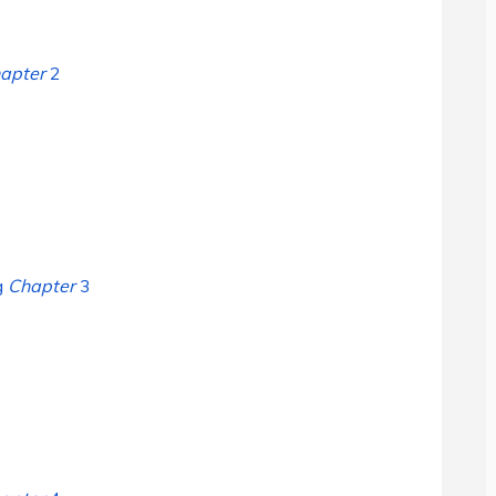
hapter
2
g
Chapter
3