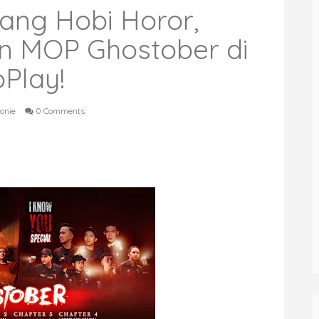
ang Hobi Horor,
n MOP Ghostober di
Play!
onie
0 Comments