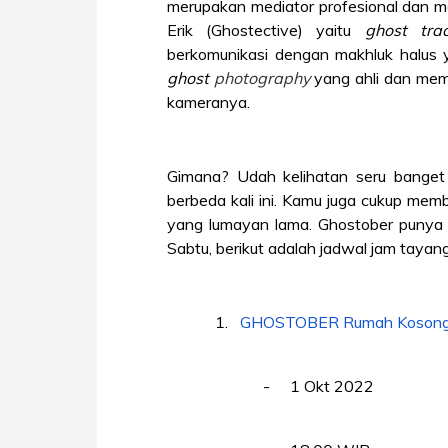
merupakan mediator profesional dan me
Erik (Ghostective) yaitu
ghost tra
berkomunikasi dengan makhluk halus y
ghost
photography
yang ahli dan memi
kameranya.
Gimana? Udah kelihatan seru banget
berbeda kali ini. Kamu juga cukup membe
yang lumayan lama. Ghostober punya
Sabtu, berikut adalah jadwal jam tayan
1.
GHOSTOBER Rumah Koson
-
1 Okt 2022