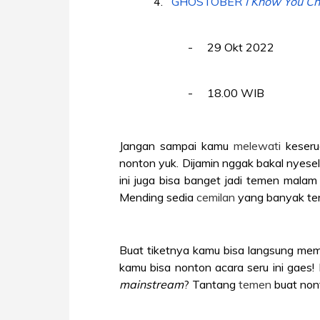
4.
GHOSTOBER
I Know You C
-
29 Okt 2022
-
18.00 WIB
Jangan sampai kamu
melewati
keseru
nonton yuk. Dijamin nggak bakal nyesel
ini juga bisa banget jadi temen mal
Mending sedia
cemilan
yang banyak te
Buat tiketnya kamu bisa langsung memb
kamu bisa nonton acara seru ini gaes!
mainstream
? Tantang
temen
buat no