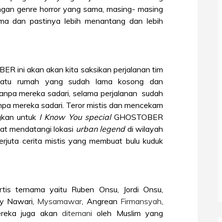
ngan genre horror yang sama, masing- masing
a dan pastinya lebih menantang dan lebih
 ini akan akan kita saksikan perjalanan tim
suatu rumah yang sudah lama kosong dan
tanpa mereka sadari, selama perjalanan
sudah
npa mereka sadari. Teror mistis dan mencekam
gkan untuk
I Know You special
GHOSTOBER
aat mendatangi lokasi
urban legend
di wilayah
rjuta cerita mistis yang membuat bulu kuduk
rtis ternama yaitu Ruben Onsu, Jordi Onsu,
y Nawari,
Mysamawar
, Angrean
Firmansyah
,
ereka juga akan
ditemani
oleh Muslim yang