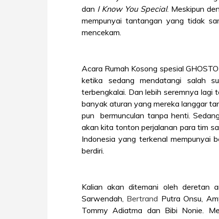
dan
I Know You Special
. Meskipun de
mempunyai tantangan yang tidak sam
mencekam.
Acara Rumah Kosong spesial GHOSTOBER
ketika sedang mendatangi salah 
terbengkalai. Dan lebih seremnya lagi 
banyak aturan yang mereka langgar ta
pun
bermunculan tanpa henti. Sedan
akan kita tonton perjalanan para tim s
Indonesia yang terkenal mempunyai be
berdiri.
Kalian akan ditemani oleh deretan a
Sarwendah,
Bertrand
Putra Onsu, Am
Tommy Adiatma dan Bibi Nonie. M