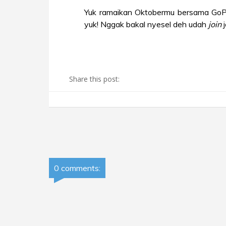
Yuk ramaikan Oktobermu bersama GoPl
yuk! Nggak bakal nyesel deh udah
join
j
Share this post:
0 comments: