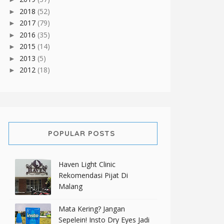
2018
(52)
►
2017
(79)
►
2016
(35)
►
2015
(14)
►
2013
(5)
►
2012
(18)
►
POPULAR POSTS
Haven Light Clinic
Rekomendasi Pijat Di
Malang
Mata Kering? Jangan
Sepelein! Insto Dry Eyes Jadi