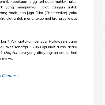
miliki kepekaan tinggi terhadap mahluk halus,
ck
yang mempunyai
alat canggih untuk
ang hadir, dan juga Dika (Ghostective) yaitu
liki alat untuk menangkap mahluk halus lewat
 kan? Yuk ciptakan sensasi Halloween yang
li tiket seharga 25 ribu aja buat durasi acara
 4
chapter
seru yang ditayangkan setiap hari
gnya ya:
g
Chapter
1