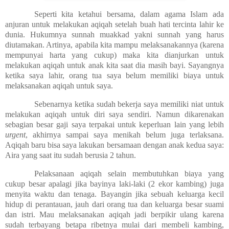
Seperti kita ketahui bersama, dalam agama Islam ada
anjuran untuk melakukan aqiqah setelah buah hati tercinta lahir ke
dunia. Hukumnya sunnah muakkad yakni sunnah yang harus
diutamakan. Artinya, apabila kita mampu melaksanakannya (karena
mempunyai harta yang cukup) maka kita dianjurkan untuk
melakukan aqiqah untuk anak kita saat dia masih bayi. Sayangnya
ketika saya lahir, orang tua saya belum memiliki biaya untuk
melaksanakan aqiqah untuk saya.
Sebenarnya ketika sudah bekerja saya memiliki niat untuk
melakukan aqiqah untuk diri saya sendiri. Namun dikarenakan
sebagian besar gaji saya terpakai untuk keperluan lain yang lebih
urgent
, akhirnya sampai saya menikah belum juga terlaksana.
Aqiqah baru bisa saya lakukan bersamaan dengan anak kedua saya:
Aira yang saat itu sudah berusia 2 tahun.
Pelaksanaan aqiqah selain membutuhkan biaya yang
cukup besar apalagi jika bayinya laki-laki (2 ekor kambing) juga
menyita waktu dan tenaga. Bayangin jika sebuah keluarga kecil
hidup di perantauan, jauh dari orang tua dan keluarga besar suami
dan istri. Mau melaksanakan aqiqah jadi berpikir ulang karena
sudah terbayang betapa ribetnya mulai dari membeli kambing,