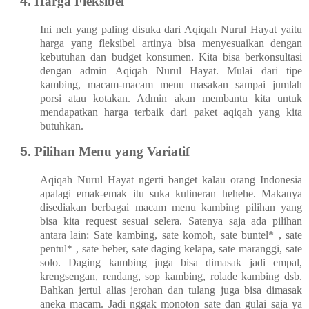
Harga Fleksibel
Ini neh yang paling disuka dari Aqiqah Nurul Hayat yaitu
harga yang fleksibel artinya bisa menyesuaikan dengan
kebutuhan dan budget konsumen. Kita bisa berkonsultasi
dengan admin Aqiqah Nurul Hayat. Mulai dari tipe
kambing, macam-macam menu masakan sampai jumlah
porsi atau kotakan. Admin akan membantu kita untuk
mendapatkan harga terbaik dari paket aqiqah yang kita
butuhkan.
Pilihan Menu yang Variatif
Aqiqah Nurul Hayat ngerti banget kalau orang Indonesia
apalagi emak-emak itu suka kulineran hehehe. Makanya
disediakan berbagai macam menu kambing pilihan yang
bisa kita request sesuai selera. Satenya saja ada pilihan
antara lain: Sate kambing, sate komoh, sate buntel* , sate
pentul* , sate beber, sate daging kelapa, sate maranggi, sate
solo. Daging kambing juga bisa dimasak jadi empal,
krengsengan, rendang, sop kambing, rolade kambing dsb.
Bahkan jertul alias jerohan dan tulang juga bisa dimasak
aneka macam. Jadi nggak monoton sate dan gulai saja ya