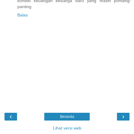
kondisi keuangan keluarga baru yang masih pontang-
panting
Balas
‹
›
Beranda
Lihat versi web