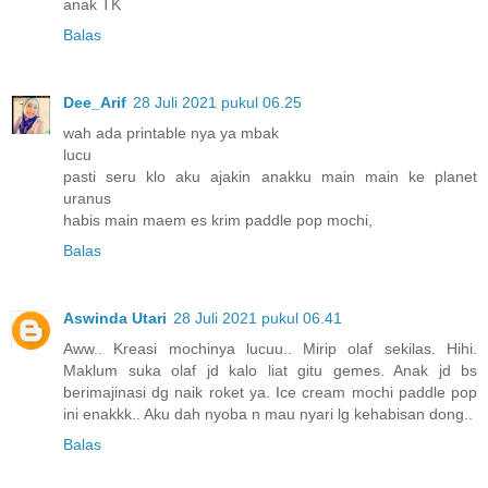
anak TK
Balas
Dee_Arif
28 Juli 2021 pukul 06.25
wah ada printable nya ya mbak
lucu
pasti seru klo aku ajakin anakku main main ke planet
uranus
habis main maem es krim paddle pop mochi,
Balas
Aswinda Utari
28 Juli 2021 pukul 06.41
Aww.. Kreasi mochinya lucuu.. Mirip olaf sekilas. Hihi.
Maklum suka olaf jd kalo liat gitu gemes. Anak jd bs
berimajinasi dg naik roket ya. Ice cream mochi paddle pop
ini enakkk.. Aku dah nyoba n mau nyari lg kehabisan dong..
Balas