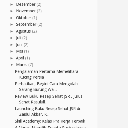
Desember
(2)
►
November
(2)
►
Oktober
(1)
►
September
(2)
►
Agustus
(2)
►
Juli
(2)
►
Juni
(2)
►
Mei
(1)
►
April
(1)
►
Maret
(7)
▼
Pengalaman Pertama Memelihara
Kucing Persia
Perhatikan, Begini Cara Mengolah
Sarang Burung Wal...
Review Buku Resep Sehat JSR , Jurus
Sehat Rasulull...
Launching Buku Resep Sehat JSR dr.
Zaidul Akbar, K...
Skill Academy: Kelas Pra Kerja Terbaik
4 Alasan Memilih Toyota Rush sebagai