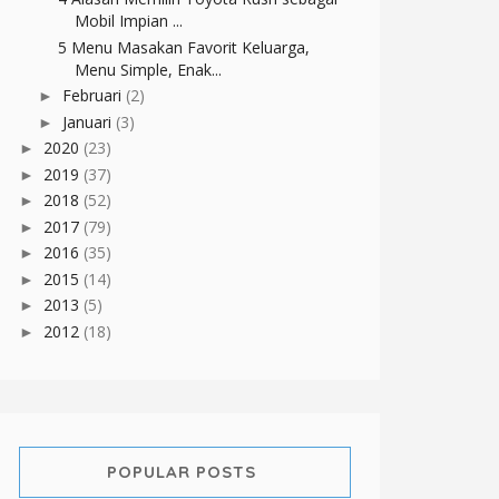
Mobil Impian ...
5 Menu Masakan Favorit Keluarga,
Menu Simple, Enak...
Februari
(2)
►
Januari
(3)
►
2020
(23)
►
2019
(37)
►
2018
(52)
►
2017
(79)
►
2016
(35)
►
2015
(14)
►
2013
(5)
►
2012
(18)
►
POPULAR POSTS