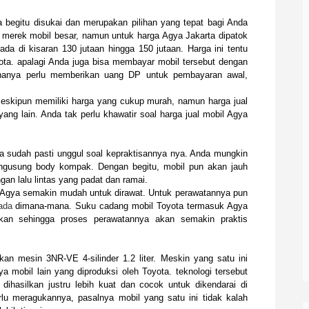
begitu disukai dan merupakan pilihan yang tepat bagi Anda
i merek mobil besar, namun untuk harga Agya Jakarta dipatok
da di kisaran 130 jutaan hingga 150 jutaan. Harga ini tentu
yota. apalagi Anda juga bisa membayar mobil tersebut dengan
hanya perlu memberikan uang DP untuk pembayaran awal,
meskipun memiliki harga yang cukup murah, namun harga jual
 yang lain. Anda tak perlu khawatir soal harga jual mobil Agya
aja sudah pasti unggul soal kepraktisannya nya. Anda mungkin
ngusung body kompak. Dengan begitu, mobil pun akan jauh
ngan lalu lintas yang padat dan ramai.
l Agya semakin mudah untuk dirawat. Untuk perawatannya pun
ada
dimana-mana. Suku cadang mobil Toyota termasuk Agya
kan sehingga proses perawatannya akan semakin praktis
an mesin 3NR-VE 4-silinder 1.2 liter. Meskin yang satu ini
a mobil lain yang diproduksi oleh Toyota. teknologi tersebut
dihasilkan justru lebih kuat dan cocok untuk dikendarai di
rlu meragukannya, pasalnya mobil yang satu ini tidak kalah