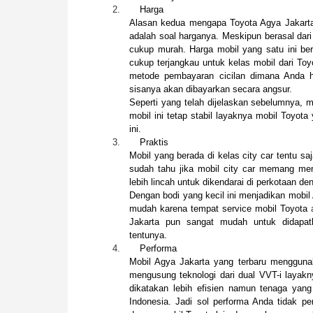
2.
Harga
Alasan kedua mengapa Toyota Agya Jakarta 
adalah soal harganya. Meskipun berasal dar
cukup murah. Harga mobil yang satu ini bera
cukup terjangkau untuk kelas mobil dari To
metode pembayaran cicilan dimana Anda 
sisanya akan dibayarkan secara angsur.
Seperti yang telah dijelaskan sebelumnya, 
mobil ini tetap stabil layaknya mobil Toyota
ini.
3.
Praktis
Mobil yang berada di kelas city car tentu s
sudah tahu jika mobil city car memang me
lebih lincah untuk dikendarai di perkotaan de
Dengan bodi yang kecil ini menjadikan mobi
mudah karena tempat service mobil Toyota
Jakarta pun sangat mudah untuk didapat
tentunya.
4.
Performa
Mobil Agya Jakarta yang terbaru menggunak
mengusung teknologi dari dual VVT-i layakny
dikatakan lebih efisien namun tenaga yang 
Indonesia. Jadi sol performa Anda tidak pe