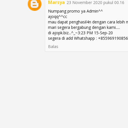
Marsya
23 November 2020 pukul 00.16
Numpang promo ya Admin^^
ajoqq^^cc
mau dapat penghasil4n dengan cara lebih m
mari segera bergabung dengan kami.....
di ajopk.biz...^_~3:23 PM 15-Sep-20
segera di add Whatshapp : +855969190856
Balas