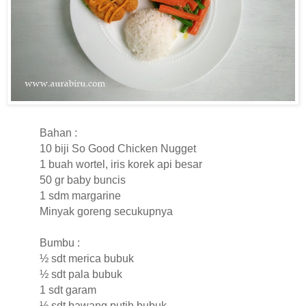
Bahan :
10 biji So Good Chicken Nugget
1 buah wortel, iris korek api besar
50 gr baby buncis
1 sdm margarine
Minyak goreng secukupnya
Bumbu :
½ sdt merica bubuk
½ sdt pala bubuk
1 sdt garam
½ sdt bawang putih bubuk