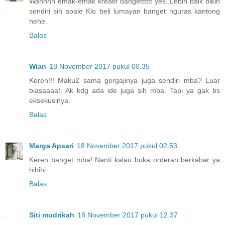
Wahhhh emak-emak kreatif bangetttttt yes..Lebih baik bikin
sendiri sih soale Klo beli lumayan banget nguras kantong
hehe.
Balas
Wian
18 November 2017 pukul 00.35
Keren!!! Maku2 sama gergajinya juga sendiri mba? Luar
biasaaaa!. Ak kdg ada ide juga sih mba. Tapi ya gak bs
eksekusinya.
Balas
Marga Apsari
18 November 2017 pukul 02.53
Keren banget mba! Nanti kalau buka orderan berkabar ya
hihihi
Balas
Siti mudrikah
18 November 2017 pukul 12.37