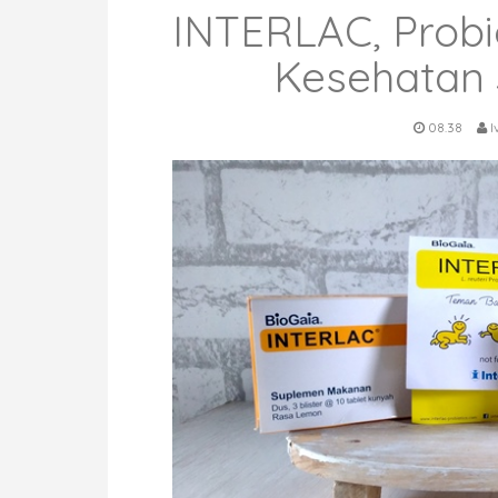
INTERLAC, Probi
Kesehatan 
08.38
I