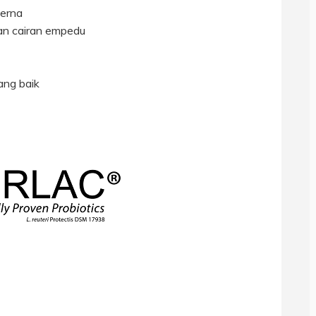
cerna
an cairan empedu
ang baik