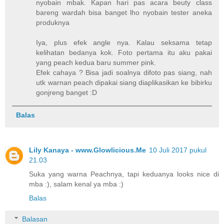
nyobain mbak. Kapan hari pas acara beuty class
bareng wardah bisa banget lho nyobain tester aneka
produknya
Iya, plus efek angle nya. Kalau seksama tetap
kelihatan bedanya kok. Foto pertama itu aku pakai
yang peach kedua baru summer pink.
Efek cahaya ? Bisa jadi soalnya difoto pas siang, nah
utk warnan peach dipakai siang diaplikasikan ke bibirku
gonjreng banget :D
Balas
Lily Kanaya - www.Glowlicious.Me
10 Juli 2017 pukul
21.03
Suka yang warna Peachnya, tapi keduanya looks nice di
mba :), salam kenal ya mba :)
Balas
Balasan