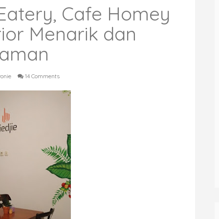
 Eatery, Cafe Homey
ior Menarik dan
aman
vonie
14 Comments