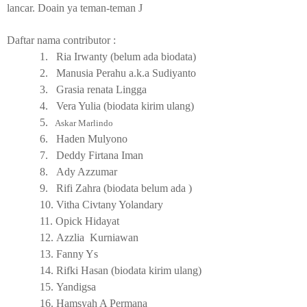
lancar. Doain ya teman-teman
J
Daftar nama contributor :
1.
Ria Irwanty (belum ada biodata)
2.
Manusia Perahu a.k.a Sudiyanto
3.
Grasia renata Lingga
4.
Vera Yulia (biodata kirim ulang)
5.
Askar Marlindo
6.
Haden Mulyono
7.
Deddy Firtana Iman
8.
Ady Azzumar
9.
Rifi Zahra (biodata belum ada )
10.
Vitha Civtany Yolandary
11.
Opick Hidayat
12.
Azzlia
Kurniawan
13.
Fanny Ys
14.
Rifki Hasan (biodata kirim ulang)
15.
Yandigsa
16.
Hamsyah A Permana