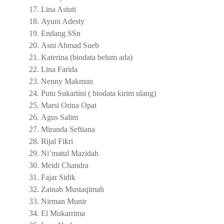
17.
Lina Astuti
18.
Ayuni Adesty
19.
Endang SSn
20.
Asni Ahmad Sueb
21.
Katerina (biodata belum ada)
22.
Lina Farida
23.
Nenny Makmun
24.
Putu Sukartini ( biodata kirim ulang)
25.
Marsi Orina Opat
26.
Agus Salim
27.
Miranda Seftiana
28.
Rijal Fikri
29.
Ni’matul Mazidah
30.
Meidi Chandra
31.
Fajar Sidik
32.
Zainab Mustaqimah
33.
Nirman Munir
34.
El Mukarrima