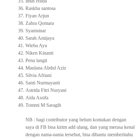
35.
Imas Huda
36.
Raskha santosa
37.
Fiyan Arjun
38.
Zahra Qomara
39.
Syamsinar
40.
Sarah Amijaya
41.
Wieba Ayu
42.
Niken Kinanti
43.
Pena langit
44.
Maulana Abdul Aziz
45.
Silvia Afriani
46.
Santi Nurmayanti
47.
Astrida Fitri Nuryani
48.
Aida Assifa
49.
Tommi M Saragih
NB : bagi contributor yang belum kontakan dengan
saya di FB bisa kirim add ulang, dan yang merasa kenal
dengan nama-nama tersebut, bisa dibantu memberitahu